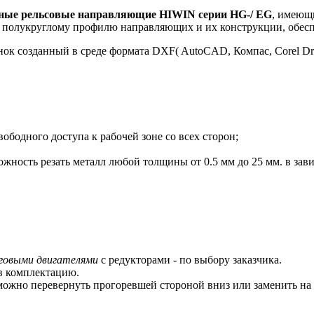
ные рельсовые направляющие HIWIN серии HG-/ EG
, имеющ
 полукруглому профилю направляющих и их конструкции, обес
ок созданный в среде формата DXF( AutoCAD, Компас, Corel Dra
вободного доступа к рабочей зоне со всех сторон;
ожность резать металл любой толщины от 0.5 мм до 25 мм. в зав
говыми двигателями
с редукторами - по выбору заказчика.
в комплектацию.
 можно перевернуть прогоревшей стороной вниз или заменить на