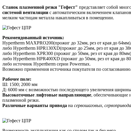
Станок плазменной резки "Гефест"
представляет собой мног
системой вентиляции
с автоматическим включением клапанов,
мелким частицам металла накапливаться в помещении.
Рекомендованный источник:
Hypertherm MAXPRO200
(прожиг до 32мм, рез от края до 64мм)
либо
Hypertherm HPR130XD
(прожиг до 25мм, рез от края до 38
либо
Hypertherm XPR300
(прожиг до 50мм, рез от края до 80мм)
либо
Hypertherm HPR400XD
(прожиг до 50мм, рез от края до 8
либо источник
Hypertherm
серии Powermax.
Возможно применения источника покупателя по согласованию
Рабочее поле:
Ш: 1500; 2000 мм
Д: 6000 мм с возможностью последующего увеличения ширины 
Высокоточные лифтовые направляющие
, обеспечивающие н
плазменной резки.
Различные варианты привода
на
сервошаговых
,
сервопривод
Возможность эксплуатации как со столом так и без него.