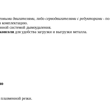
говыми двигателями
, либо
серводвигателями с редукторами
- по
в комплектацию.
зонной системой дымоудаления.
 консоли
для удобства загрузки и выгрузки металла.
по
 плазменной резки.