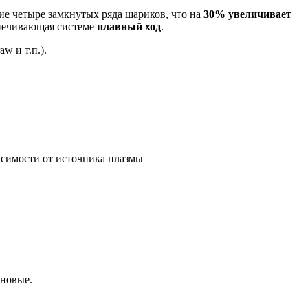
ие четыре замкнутых ряда шариков, что на
30% увеличивает
печивающая системе
плавный ход
.
w и т.п.).
исимости от источника плазмы
 новые.