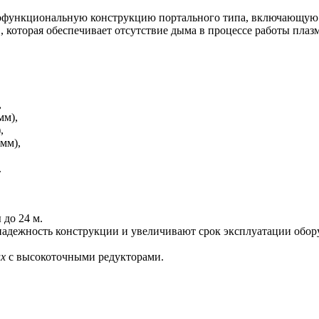
офункциональную конструкцию портального типа, включающую
 которая обеспечивает отсутствие дыма в процессе работы плаз
,
мм),
,
0мм),
.
до 24 м.
адежность конструкции и увеличивают срок эксплуатации оборуд
ах
с высокоточными редукторами.