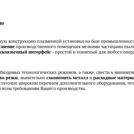
по
ную конструкцию плазменной установки на базе промышленного 
знение
производственного помещения мелкими частицами пыли
сскоязычный интерфейс
- простой и понятный для любого опера
бходимых технологических режимов, а также, свести к минимум
во резки
, значительно
сэкономить металл
и
расходные матери
таточно широким перечнем дополнительного оборудования, что 
 всем требованиям Вашего производства.